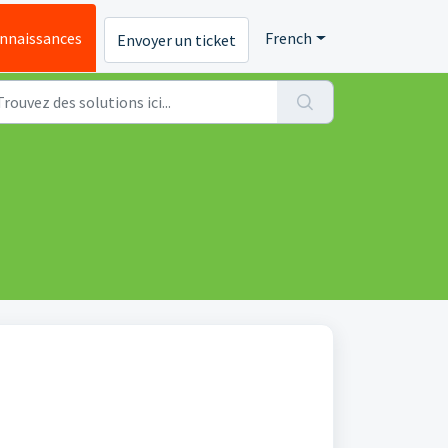
onnaissances
French
Envoyer un ticket