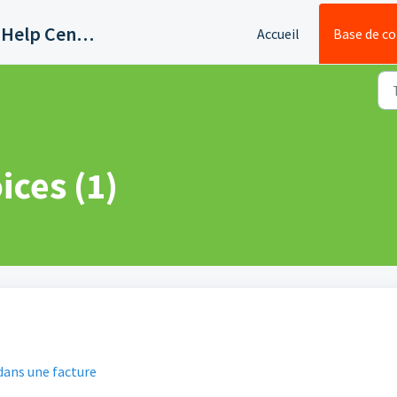
Quadient AP Support Help Center
Accueil
Base de c
ices (1)
dans une facture